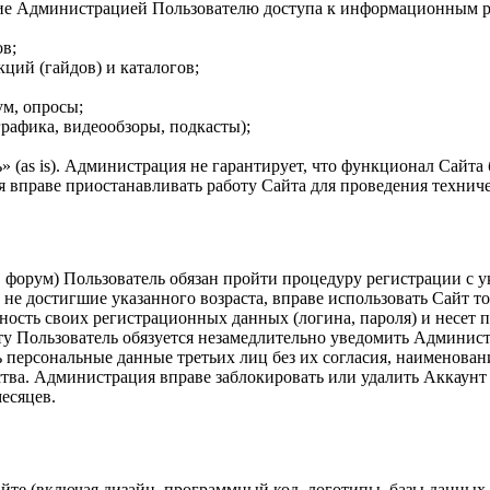
ие Администрацией Пользователю доступа к информационным рес
ов;
ций (гайдов) и каталогов;
ум, опросы;
рафика, видеообзоры, подкасты);
» (as is). Администрация не гарантирует, что функционал Сайта 
 вправе приостанавливать работу Сайта для проведения техниче
, форум) Пользователь обязан пройти процедуру регистрации с 
 не достигшие указанного возраста, вправе использовать Сайт т
ность своих регистрационных данных (логина, пароля) и несет п
ту Пользователь обязуется незамедлительно уведомить Админис
ь персональные данные третьих лиц без их согласия, наименован
ва. Администрация вправе заблокировать или удалить Аккаунт 
есяцев.
айте (включая дизайн, программный код, логотипы, базы данных