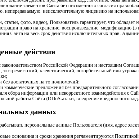
зование элементов Сайта без письменного согласия правооблада
ую, непередаваемую, неисключительную лицензию на использов
и, статьи, фото, видео), Пользователь гарантирует, что облада
страции право на хранение, воспроизведение, модификацию (в 
ния Сайта на весь срок действия исключительных прав. Админи
щенные действия
и с законодательством Российской Федерации и настоящим Согла
, экстремистский, клеветнический, оскорбительный или угрожа
аки;
и без достаточных на то полномочий;
 и коммерческие предложения без предварительного согласован
для сбора информации или некорректного взаимодействия с Сай
ьной работы Сайта (DDoS-атаки, внедрение вредоносного кода,
ональных данных
абатывать персональные данные Пользователя (имя, адрес электр
вовые основания и сроки хранения регламентируются Политикой к