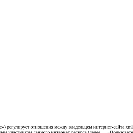
») регулирует отношения между владельцем интернет-сайта xml
ым участником данного интернет-ресурса (далее — «Пользовател