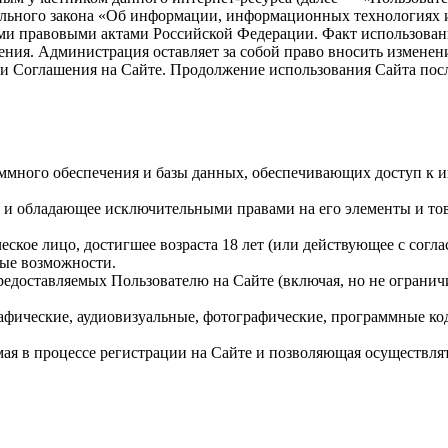
ального закона «Об информации, информационных технологиях 
 правовыми актами Российской Федерации. Факт использования
ения. Администрация оставляет за собой право вносить изменен
и Соглашения на Сайте. Продолжение использования Сайта после
аммного обеспечения и базы данных, обеспечивающих доступ к 
и обладающее исключительными правами на его элементы и тов
кое лицо, достигшее возраста 18 лет (или действующее с согла
ные возможности.
доставляемых Пользователю на Сайте (включая, но не ограничив
ические, аудиовизуальные, фотографические, программные код
мая в процессе регистрации на Сайте и позволяющая осуществл