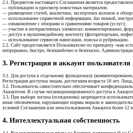
2.1. Предметом настоящего Соглашения является предоставлен
— публикацию и просмотр новостных материалов;
— размещение статей, аналитики, экспертных колонок и обзор
— использование справочной информации, баз знаний, инструк
— ознакомление с обзорами и сравнениями товаров (услуг);
— участие в интерактивных элементах: комментирование, фор
— доступ к мультимедийному контенту (фоторепортажи, инфог
— использование сервисов навигации, поиска и рубрикации.
2.2. Сайт предоставляется Пользователю по принципу «как есть
непрерывно, быстро, безошибочно и безопасно. Администрация
3. Регистрация и аккаунт пользователя
3.1. Для доступа к отдельному функционалу (комментирование
Регистрация доступна лицам, достигшим возраста 18 лет. Лица,
3.2. Пользователь самостоятельно обеспечивает конфиденциаль
Аккаунтом. В случае несанкционированного доступа к Аккаун
3.3. При выборе логина (псевдонима) запрещается использоват
иные обозначения, нарушающие нормы морали и законодательст
условий Соглашения или неиспользования Аккаунта более 12 м
4. Интеллектуальная собственность
4.1. Все исключительные права на Контент, размещенный на С