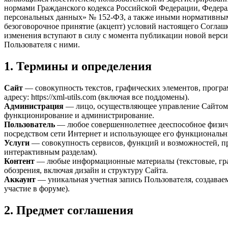
нормами Гражданского кодекса Российской Федерации, Федер
персональных данных» № 152-ФЗ, а также иными нормативными
безоговорочное принятие (акцепт) условий настоящего Соглаш
изменения вступают в силу с момента публикации новой верси
Пользователя с ними.
1. Термины и определения
Сайт
— совокупность текстов, графических элементов, прогр
адресу: https://xml-utils.com (включая все поддомены).
Администрация
— лицо, осуществляющее управление Сайтом 
функционирование и администрирование.
Пользователь
— любое совершеннолетнее дееспособное физичес
посредством сети Интернет и использующее его функциональ
Услуги
— совокупность сервисов, функций и возможностей, пре
интерактивным разделам).
Контент
— любые информационные материалы (текстовые, граф
обозрения, включая дизайн и структуру Сайта.
Аккаунт
— уникальная учетная запись Пользователя, создавае
участие в форуме).
2. Предмет соглашения