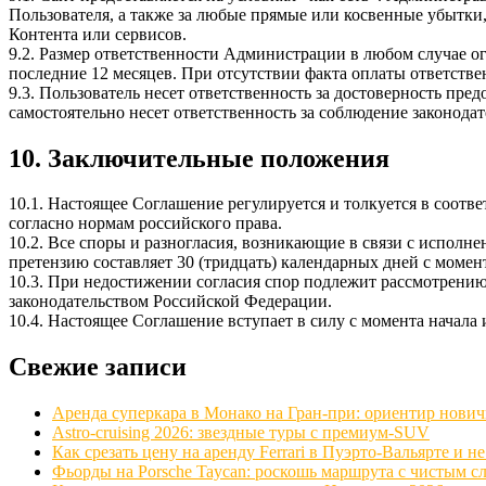
Пользователя, а также за любые прямые или косвенные убытки
Контента или сервисов.
9.2. Размер ответственности Администрации в любом случае о
последние 12 месяцев. При отсутствии факта оплаты ответстве
9.3. Пользователь несет ответственность за достоверность пр
самостоятельно несет ответственность за соблюдение законода
10. Заключительные положения
10.1. Настоящее Соглашение регулируется и толкуется в соот
согласно нормам российского права.
10.2. Все споры и разногласия, возникающие в связи с исполн
претензию составляет 30 (тридцать) календарных дней с момент
10.3. При недостижении согласия спор подлежит рассмотрению
законодательством Российской Федерации.
10.4. Настоящее Соглашение вступает в силу с момента начала 
Свежие записи
Аренда суперкара в Монако на Гран-при: ориентир нович
Astro-cruising 2026: звездные туры с премиум‑SUV
Как срезать цену на аренду Ferrari в Пуэрто‑Вальярте и не
Фьорды на Porsche Taycan: роскошь маршрута с чистым с