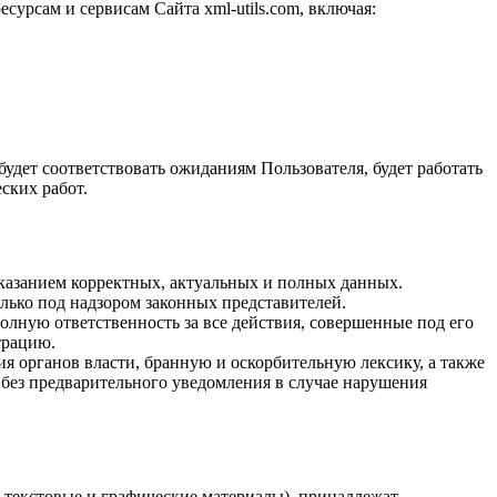
урсам и сервисам Сайта xml-utils.com, включая:
будет соответствовать ожиданиям Пользователя, будет работать
ских работ.
указанием корректных, актуальных и полных данных.
олько под надзором законных представителей.
олную ответственность за все действия, совершенные под его
трацию.
ия органов власти, бранную и оскорбительную лексику, а также
без предварительного уведомления в случае нарушения
, текстовые и графические материалы), принадлежат