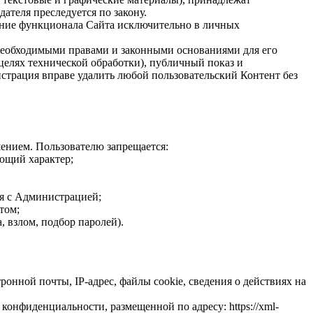
теля преследуется по закону.
ание функционала Сайта исключительно в личных
ет необходимыми правами и законными основаниями для его
целях технической обработки), публичный показ и
страция вправе удалить любой пользовательский Контент без
шением. Пользователю запрещается:
ющий характер;
ия с Администрацией;
том;
 взлом, подбор паролей).
онной почты, IP-адрес, файлы cookie, сведения о действиях на
онфиденциальности, размещенной по адресу: https://xml-