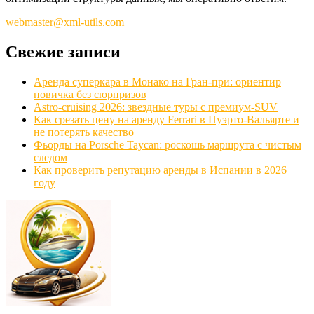
webmaster@xml-utils.com
Свежие записи
Аренда суперкара в Монако на Гран-при: ориентир
новичка без сюрпризов
Astro-cruising 2026: звездные туры с премиум‑SUV
Как срезать цену на аренду Ferrari в Пуэрто‑Вальярте и
не потерять качество
Фьорды на Porsche Taycan: роскошь маршрута с чистым
следом
Как проверить репутацию аренды в Испании в 2026
году