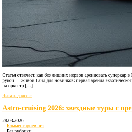
Статья отвечает, как без лишних нервов арендовать суперкар в
рукой — живой Гайд для новичков: первая аренда экзотическо
на оркестр […]
Читать далее »
Astro-cruising 2026: звездные туры с п
28.03.2026
|
Комментариев нет
| Без рубрики